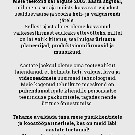
Meie teekond sai alguse 2003. aasta sügisel,
mil meie asutaja mõists kasvavat vajadust
usaldusväärse ja soodsa
heli- ja valgusrendi
järele.
Sellest ajast alates oleme kasvanud
väikesestfirmast edukaks ettevõtteks, millel
on lai valik kliente, sealhulgas
ürituste
planeerijad, produktsioonifirmasid ja
muusikuid.
Aastate jooksul oleme oma tootevalikut
laiendanud, et hõlmata
heli, valgus, lava ja
videoseadmete
uusimaid tehnoloogiaid.
Meie kogenud tehnikute meeskond on
pühendunud
igale kliendile personaalse
teeninduse pakkumisele, tagades nende
ürituse õnnestumise.
Tahame avaldada tänu meie püsiklientidele
ja koostööpartneritele, kes on meid läbi
aastate toetanud!