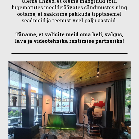
Oleme uhked, et oleme mänginud rolli
lugematutes meeldejäävates sündmustes ning
ootame, et saaksime pakkuda tipptasemel
seadmeid ja teenust veel palju aastaid.
Täname, et valisite meid oma heli, valgus,
lava ja videotehnika rentimise partneriks!