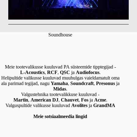
Soundhouse
Meie tootevalikusse kuuluvad PA süsteemide tipptegijad -
L-Acoustics
,
RCF
,
QSC
ja
Audiofocus
.
Helipultide valikusse kuuluvad muuhulgas vaieldamatult oma
ala parimad tegijad, nagu
Yamaha
,
Soundcraft
,
Presonus
ja
Midas
.
Valgustehnika tootevalikkuse kuuluvad -
Martin
,
American DJ
,
Chauvet
,
Fos
ja
Acme
.
Valguspultide valikusse kuuluvad
Avolites
ja
GrandMA
Meie sotsiaalmeedia lingid