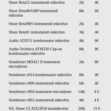
Shure Beta52 instrumendi mikrofon
2tk
4€
Shure Beta98AMP instrumendi
8tk
6€
mikrofon
Shure Beta98H instrumendi mikrofon
2tk
4€
Shure Beta91 instrumendi mikrofon
3tk
4€
Audix ADX51 kondensaator mikrofon
4tk
6€
Audio-Technica ATM350 Clip-on
8tk
8€
kondensaator mikrofon
Sennheiser MD421 II instrument
2tk
8€
microphone
Sennheiser e614 kondensaator mikrofon
8tk
4€
Sennheiser e906 instrumendi mikrofon
6tk
4€
Sennheiser e904 instrument microphone
14tk
4 €
Sennheiser e902 instrumendi mikrofon
4tk
4 €
WL Shure ULXD2/B58 käsimikrofon
20tk
15 €