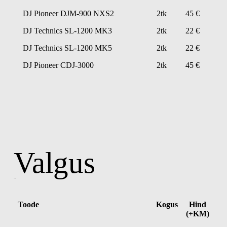
DJ Pioneer DJM-900 NXS2
2tk
45 €
DJ Technics SL-1200 MK3
2tk
22 €
DJ Technics SL-1200 MK5
2tk
22 €
DJ Pioneer CDJ-3000
2tk
45 €
Valgus
Disko efektid
Toode
Kogus
Hind
(+KM)