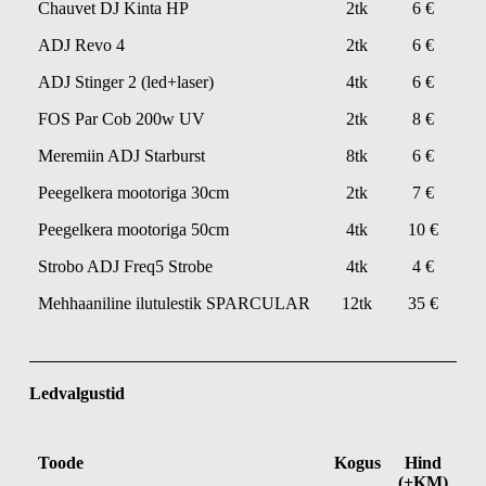
Chauvet DJ Kinta HP
2tk
6 €
ADJ Revo 4
2tk
6 €
ADJ Stinger 2 (led+laser)
4tk
6 €
FOS Par Cob 200w UV
2tk
8 €
Meremiin ADJ Starburst
8tk
6 €
Peegelkera mootoriga 30cm
2tk
7 €
Peegelkera mootoriga 50cm
4tk
10 €
Strobo ADJ Freq5 Strobe
4tk
4 €
Mehhaaniline ilutulestik SPARCULAR
12tk
35 €
Ledvalgustid
Toode
Kogus
Hind
(+KM)