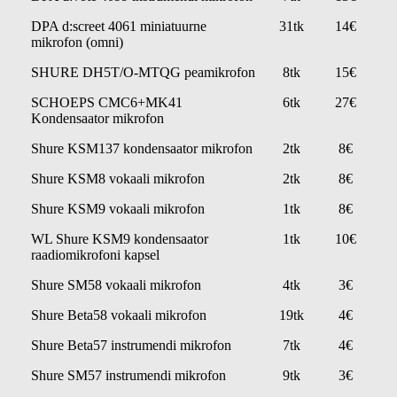
DPA d:screet 4061 miniatuurne
31tk
14€
mikrofon (omni)
SHURE DH5T/O-MTQG peamikrofon
8tk
15€
SCHOEPS CMC6+MK41
6tk
27€
Kondensaator mikrofon
Shure KSM137 kondensaator mikrofon
2tk
8€
Shure KSM8 vokaali mikrofon
2tk
8€
Shure KSM9 vokaali mikrofon
1tk
8€
WL Shure KSM9 kondensaator
1tk
10€
raadiomikrofoni kapsel
Shure SM58 vokaali mikrofon
4tk
3€
Shure Beta58 vokaali mikrofon
19tk
4€
Shure Beta57 instrumendi mikrofon
7tk
4€
Shure SM57 instrumendi mikrofon
9tk
3€