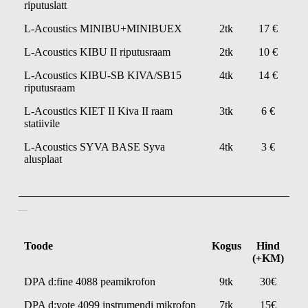
riputuslatt
L-Acoustics MINIBU+MINIBUEX
2tk
17 €
L-Acoustics KIBU II riputusraam
2tk
10 €
L-Acoustics KIBU-SB KIVA/SB15
4tk
14 €
riputusraam
L-Acoustics KIET II Kiva II raam
3tk
6 €
statiivile
L-Acoustics SYVA BASE Syva
4tk
3 €
alusplaat
Mikrofonid ja Tarvikud
Toode
Kogus
Hind
(+KM)
DPA d:fine 4088 peamikrofon
9tk
30€
DPA d:vote 4099 instrumendi mikrofon
7tk
15€