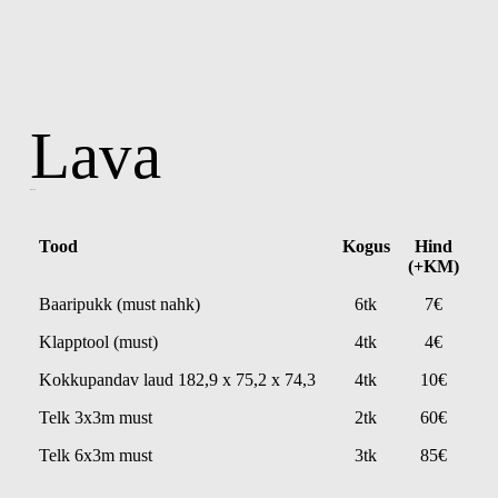
Lava
Mööbel
Tood
Kogus
Hind
(+KM)
Baaripukk (must nahk)
6tk
7€
Klapptool (must)
4tk
4€
Kokkupandav laud 182,9 x 75,2 x 74,3
4tk
10€
Telk 3x3m must
2tk
60€
Telk 6x3m must
3tk
85€