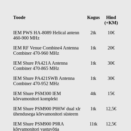
Toode
Kogus
Hind
(+KM)
IEM PWS HA-8089 Helical antenn
2tk
10€
460-900 MHz
IEM RF Venue Combine4 Antenna
1tk
20€
Combiner 470-960 MHz
IEM Shure PA421A Antenna
1tk
30€
Combiner 470-865 MHz
IEM Shure PA421SWB Antenna
1tk
30€
Combiner 470-952 MHz
IEM Shure PSM300 IEM
4tk
15€
kõrvamonitori komplekt
IEM Shure PSM900 P9HW dual xlr
1tk
12,5€
ühendusega kõrvamonitori süsteem
IEM Shure PSM900 P9RA
11tk
12,5€
kõrvamonitori vastuvõtja