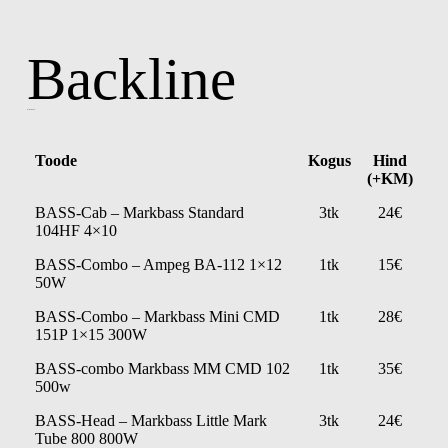
Backline
Bassivõimendid
Toode
Kogus
Hind
(+KM)
BASS-Cab – Markbass Standard
3tk
24€
104HF 4×10
BASS-Combo – Ampeg BA-112 1×12
1tk
15€
50W
BASS-Combo – Markbass Mini CMD
1tk
28€
151P 1×15 300W
BASS-combo Markbass MM CMD 102
1tk
35€
500w
BASS-Head – Markbass Little Mark
3tk
24€
Tube 800 800W