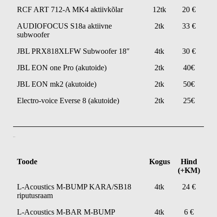
RCF ART 712-A MK4 aktiivkõlar
12tk
20 €
AUDIOFOCUS S18a aktiivne
2tk
33 €
subwoofer
JBL PRX818XLFW Subwoofer 18″
4tk
30 €
JBL EON one Pro (akutoide)
2tk
40€
JBL EON mk2 (akutoide)
2tk
50€
Electro-voice Everse 8 (akutoide)
2tk
25€
Riputus
Toode
Kogus
Hind
(+KM)
L-Acoustics M-BUMP KARA/SB18
4tk
24 €
riputusraam
L-Acoustics M-BAR M-BUMP
4tk
6 €