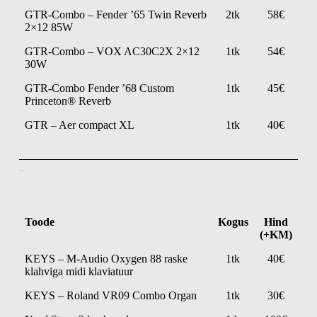
GTR-Combo – Fender ’65 Twin Reverb
2tk
58€
2×12 85W
GTR-Combo – VOX AC30C2X 2×12
1tk
54€
30W
GTR-Combo Fender ’68 Custom
1tk
45€
Princeton® Reverb
GTR – Aer compact XL
1tk
40€
Klahvpillid
Toode
Kogus
Hind
(+KM)
KEYS – M-Audio Oxygen 88 raske
1tk
40€
klahviga midi klaviatuur
KEYS – Roland VR09 Combo Organ
1tk
30€