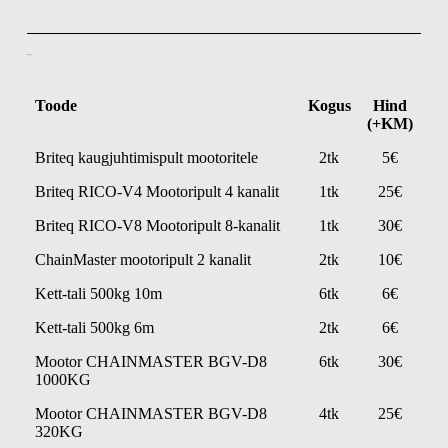
Rigging
Toode
Kogus
Hind
(+KM)
Briteq kaugjuhtimispult mootoritele
2tk
5€
Briteq RICO-V4 Mootoripult 4 kanalit
1tk
25€
Briteq RICO-V8 Mootoripult 8-kanalit
1tk
30€
ChainMaster mootoripult 2 kanalit
2tk
10€
Kett-tali 500kg 10m
6tk
6€
Kett-tali 500kg 6m
2tk
6€
Mootor CHAINMASTER BGV-D8
6tk
30€
1000KG
Mootor CHAINMASTER BGV-D8
4tk
25€
320KG