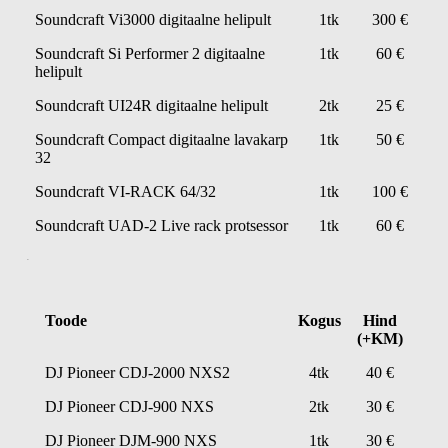
Soundcraft Vi3000 digitaalne helipult
1tk
300 €
Soundcraft Si Performer 2 digitaalne
1tk
60 €
helipult
Soundcraft UI24R digitaalne helipult
2tk
25 €
Soundcraft Compact digitaalne lavakarp
1tk
50 €
32
Soundcraft VI-RACK 64/32
1tk
100 €
Soundcraft UAD-2 Live rack protsessor
1tk
60 €
DJ
Toode
Kogus
Hind
(+KM)
DJ Pioneer CDJ-2000 NXS2
4tk
40 €
DJ Pioneer CDJ-900 NXS
2tk
30 €
DJ Pioneer DJM-900 NXS
1tk
30 €