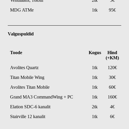
Ventilaator, 16tolli
2tk
5€
MDG ATMe
1tk
95€
Valguspuldid
Toode
Kogus
Hind
(+KM)
Avolites Quartz
1tk
120€
Titan Mobile Wing
1tk
30€
Avolites Titan Mobile
1tk
60€
Grand MA3 CommandWing + PC
1tk
160€
Elation SDC-6 kanalit
2tk
4€
Stairville 12 kanalit
1tk
6€