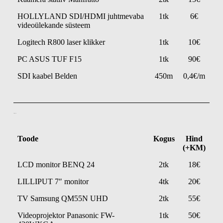
HOLLYLAND SDI/HDMI juhtmevaba
1tk
6€
videoülekande süsteem
Logitech R800 laser klikker
1tk
10€
PC ASUS TUF F15
1tk
90€
SDI kaabel Belden
450m
0,4€/m
Led ja LCD
Toode
Kogus
Hind
(+KM)
LCD monitor BENQ 24
2tk
18€
LILLIPUT 7″ monitor
4tk
20€
TV Samsung QM55N UHD
2tk
55€
Videoprojektor Panasonic FW-
1tk
50€