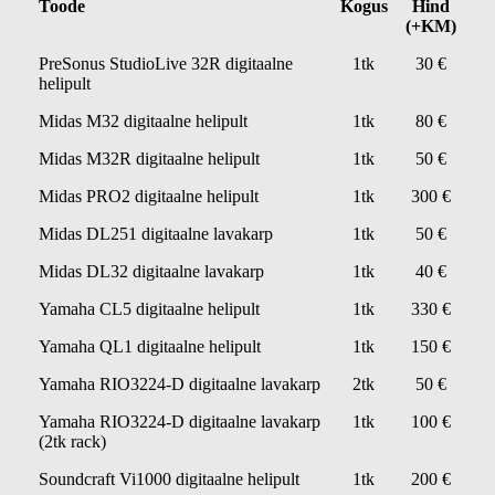
Toode
Kogus
Hind
(+KM)
PreSonus StudioLive 32R digitaalne
1tk
30 €
helipult
Midas M32 digitaalne helipult
1tk
80 €
Midas M32R digitaalne helipult
1tk
50 €
Midas PRO2 digitaalne helipult
1tk
300 €
Midas DL251 digitaalne lavakarp
1tk
50 €
Midas DL32 digitaalne lavakarp
1tk
40 €
Yamaha CL5 digitaalne helipult
1tk
330 €
Yamaha QL1 digitaalne helipult
1tk
150 €
Yamaha RIO3224-D digitaalne lavakarp
2tk
50 €
Yamaha RIO3224-D digitaalne lavakarp
1tk
100 €
(2tk rack)
Soundcraft Vi1000 digitaalne helipult
1tk
200 €