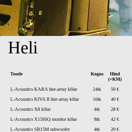
Heli
PA
Toode
Kogus
Hind
(+KM)
L-Acoustics KARA line-array kõlar
24tk
50 €
L-Acoustics KIVA II line-array kõlar
16tk
40 €
L-Acoustics X8 kõlar
4tk
28 €
L-Acoustics X15HiQ monitor kõlar
8tk
42 €
L-Acoustics SB15M subwoofer
4tk
20 €