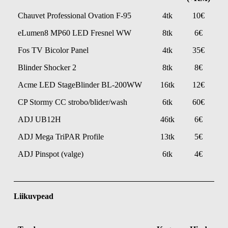
Chauvet Professional Ovation F-95
4tk
10€
eLumen8 MP60 LED Fresnel WW
8tk
6€
Fos TV Bicolor Panel
4tk
35€
Blinder Shocker 2
8tk
8€
Acme LED StageBlinder BL-200WW
16tk
12€
CP Stormy CC strobo/blider/wash
6tk
60€
ADJ UB12H
46tk
6€
ADJ Mega TriPAR Profile
13tk
5€
ADJ Pinspot (valge)
6tk
4€
Liikuvpead