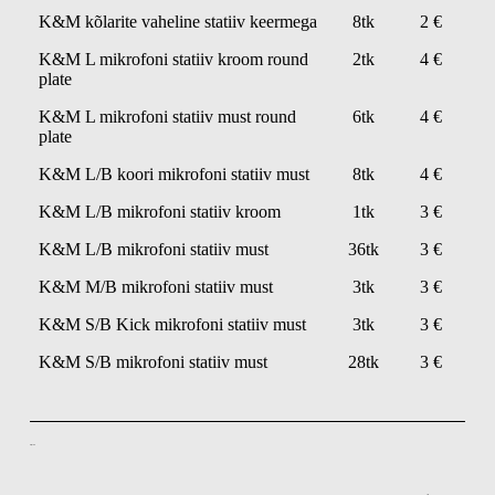
K&M kõlarite vaheline statiiv keermega
8tk
2 €
K&M L mikrofoni statiiv kroom round
2tk
4 €
plate
K&M L mikrofoni statiiv must round
6tk
4 €
plate
K&M L/B koori mikrofoni statiiv must
8tk
4 €
K&M L/B mikrofoni statiiv kroom
1tk
3 €
K&M L/B mikrofoni statiiv must
36tk
3 €
K&M M/B mikrofoni statiiv must
3tk
3 €
K&M S/B Kick mikrofoni statiiv must
3tk
3 €
K&M S/B mikrofoni statiiv must
28tk
3 €
Helip
uldid