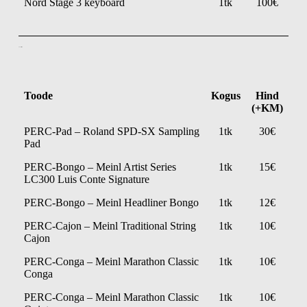
Nord Stage 3 keyboard
1tk
100€
Löökriistad
Toode
Kogus
Hind
(+KM)
PERC-Pad – Roland SPD-SX Sampling
1tk
30€
Pad
PERC-Bongo – Meinl Artist Series
1tk
15€
LC300 Luis Conte Signature
PERC-Bongo – Meinl Headliner Bongo
1tk
12€
PERC-Cajon – Meinl Traditional String
1tk
10€
Cajon
PERC-Conga – Meinl Marathon Classic
1tk
10€
Conga
PERC-Conga – Meinl Marathon Classic
1tk
10€