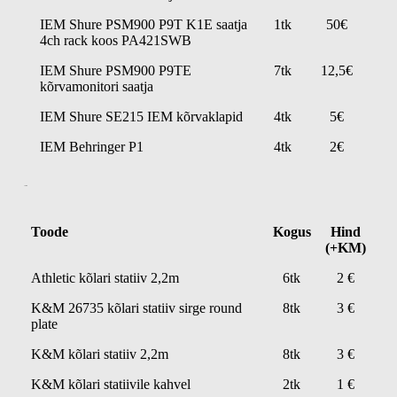
IEM Shure PSM900 P9T K1E saatja
1tk
50€
4ch rack koos PA421SWB
IEM Shure PSM900 P9TE
7tk
12,5€
kõrvamonitori saatja
IEM Shure SE215 IEM kõrvaklapid
4tk
5€
IEM Behringer P1
4tk
2€
Statiivid
Toode
Kogus
Hind
(+KM)
Athletic kõlari statiiv 2,2m
6tk
2 €
K&M 26735 kõlari statiiv sirge round
8tk
3 €
plate
K&M kõlari statiiv 2,2m
8tk
3 €
K&M kõlari statiivile kahvel
2tk
1 €