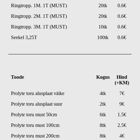
Ringtropp. 1M. 1T (MUST)
20tk
0.6€
Ringtropp. 2M. 1T (MUST)
20tk
0.6€
Ringtropp. 3M. 1T (MUST)
10tk
0.6€
Seekel 3,25T
100tk
0.6€
Truss
Toode
Kogus
Hind
(+KM)
Prolyte toru alusplaat väike
4tk
7€
Prolyte toru alusplaat suur
2tk
9€
Prolyte toru must 50cm
6tk
1.5€
Prolyte toru must 100cm
8tk
2.5€
Prolyte toru must 200cm
8tk
4€