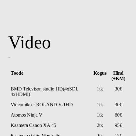
Video
Videotehnika
Toode
Kogus
Hind
(+KM)
BMD Televison studio HD(4xSDI,
1tk
30€
4xHDMI)
Videomikser ROLAND V-1HD
1tk
30€
Atomos Ninja V
1tk
60€
Kaamera Canon XA 45
2tk
95€
Kaamera statiiv Manfratto
2tk
15€