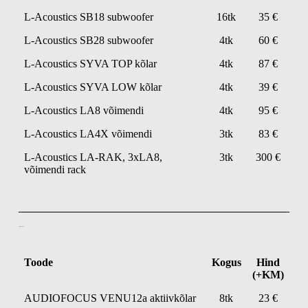
L-Acoustics SB18 subwoofer
16tk
35 €
L-Acoustics SB28 subwoofer
4tk
60 €
L-Acoustics SYVA TOP kõlar
4tk
87 €
L-Acoustics SYVA LOW kõlar
4tk
39 €
L-Acoustics LA8 võimendi
4tk
95 €
L-Acoustics LA4X võimendi
3tk
83 €
L-Acoustics LA-RAK, 3xLA8,
3tk
300 €
võimendi rack
Aktiivkõlarid
Toode
Kogus
Hind
(+KM)
AUDIOFOCUS VENU12a aktiivkõlar
8tk
23 €