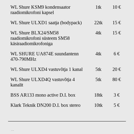
WL Shure KSM9 kondensaator
1tk
10 €
raadiomikrofoni kapsel
WL Shure ULXD1 saatja (bodypack)
22tk
15 €
WL Shure BLX24/SM58
4tk
15 €
raadiomikrofoni süsteem SM58
käsiraadiomikrofoniga
WL SHURE UA874E suundantenn
4tk
6 €
470-790MHz
WL Shure ULXD4 vastuvõtja 1 kanal
5tk
20 €
WL Shure ULXD4Q vastuvõtja 4
5tk
80 €
kanalit
BSS AR133 mono active D.I. box
18tk
3 €
Klark Teknik DN200 D.I. box stereo
10tk
5 €
Kõrvamonitorid