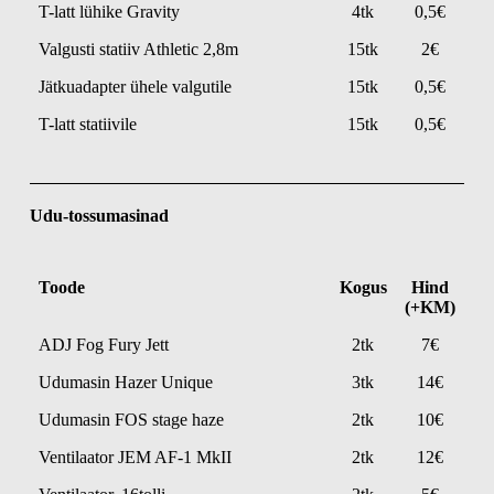
T-latt lühike Gravity
4tk
0,5€
Valgusti statiiv Athletic 2,8m
15tk
2€
Jätkuadapter ühele valgutile
15tk
0,5€
T-latt statiivile
15tk
0,5€
Udu-tossumasinad
Toode
Kogus
Hind
(+KM)
ADJ Fog Fury Jett
2tk
7€
Udumasin Hazer Unique
3tk
14€
Udumasin FOS stage haze
2tk
10€
Ventilaator JEM AF-1 MkII
2tk
12€