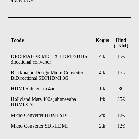
430WXGA
Video konverter
Toode
Kogus
Hind
(+KM)
DECIMATOR MD-LX HDMI/SDI bi-
4tk
15€
directional converter
Blackmagic Design Micro Converter
4tk
15€
BiDirectional SDI/HDMI 3G
HDMI Splitter 1in 4out
1tk
8€
Hollyland Mars 400s juhtmevaba
1tk
35€
HDMI/SDI
Micro Converter HDMI-SDI
2tk
12€
Micro Converter SDI-HDMI
2tk
12€