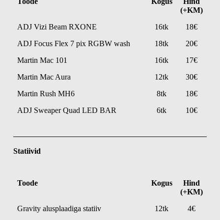
Toode
Kogus
Hind
(+KM)
ADJ Vizi Beam RXONE
16tk
18€
ADJ Focus Flex 7 pix RGBW wash
18tk
20€
Martin Mac 101
16tk
17€
Martin Mac Aura
12tk
30€
Martin Rush MH6
8tk
18€
ADJ Sweaper Quad LED BAR
6tk
10€
Statiivid
Toode
Kogus
Hind
(+KM)
Gravity alusplaadiga statiiv
12tk
4€