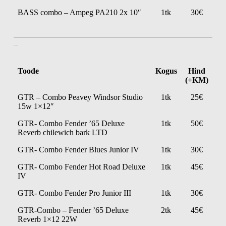
BASS combo – Ampeg PA210 2x 10″
1tk
30€
Kitarrivõimendid
Toode
Kogus
Hind
(+KM)
GTR – Combo Peavey Windsor Studio
1tk
25€
15w 1×12″
GTR- Combo Fender ’65 Deluxe
1tk
50€
Reverb chilewich bark LTD
GTR- Combo Fender Blues Junior IV
1tk
30€
GTR- Combo Fender Hot Road Deluxe
1tk
45€
IV
GTR- Combo Fender Pro Junior III
1tk
30€
GTR-Combo – Fender ’65 Deluxe
2tk
45€
Reverb 1×12 22W